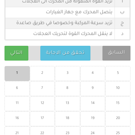
أ
تزيد القوة المنقولة من المحرك الى العجلات
ب
يتصل المحرك مع جهاز الغيارات
ج
تزيد سرعة المركبة وخصوصا في طريق صاعدة
د
لا ينقل المحرك القوة لتحريك العجلات
السابق
تحقق من الاجابة
التالي
1
2
3
4
5
6
7
8
9
10
11
12
13
14
15
16
17
18
19
20
21
22
23
24
25