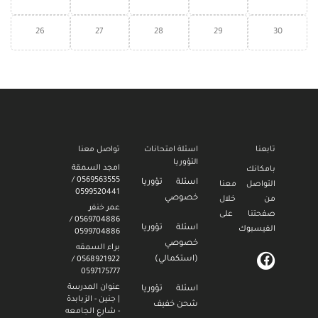
26
27
28
29
30
تابعنا
اسئلة امتحانات
تواصل معنا
التؤوريا
امجد السمقة
بامكانك
0569563555 /
اسئلة تؤوريا
التواصل معنا
0599520441
خصوصي
من خلال
عمر خنفر
صفحتنا على
0569704886 /
اسئلة تؤوريا
الفيسبوك
0599704886
خصوصي
براء السمقه
(استكمالي)
0568921922 /
0597175777
عنوان المدرسة
اسئلة تؤوريا
| جنين - الزبابدة
شحن خفيف
- شارع الجامعه