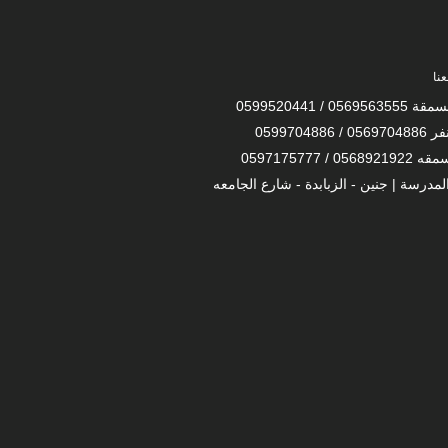
نا
0569 / 0599520441
 0599704886
056 / 0597175777
لمدرسة | جنين - الزبابدة - شارع الجامعه