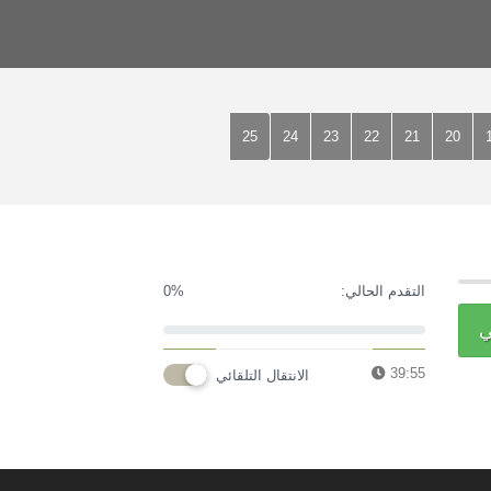
25
24
23
22
21
20
التقدم الحالي:
0%
ي
39:55
الانتقال التلقائي