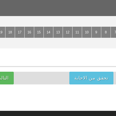
19
18
17
16
15
14
13
12
11
10
9
8
تحقق من الاجابة
التال