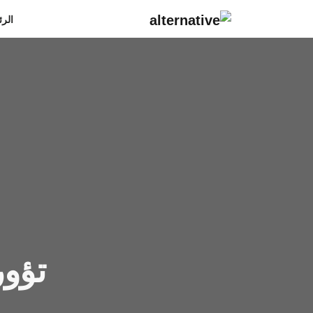
الرئ
تؤو