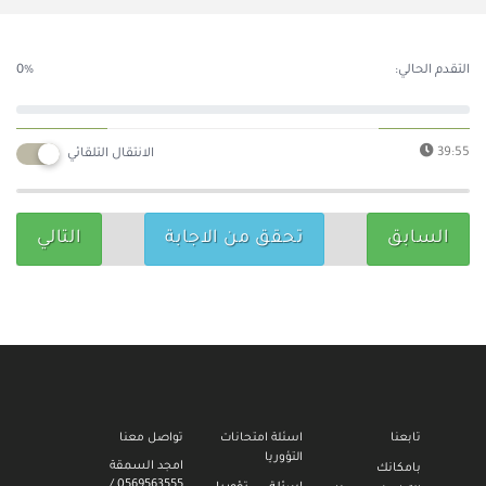
التقدم الحالي:
0%
39:55
الانتقال التلقائي
السابق
تحقق من الاجابة
التالي
تابعنا
اسئلة امتحانات
تواصل معنا
التؤوريا
امجد السمقة
بامكانك
0569563555 /