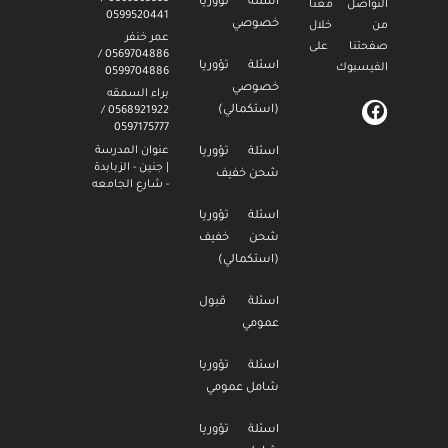
اسئلة تؤوريا
التواصل معنا
0599520441
خصوصي
من خلال
عمر خنفر
صفحتنا على
0569704886 /
اسئلة تؤوريا
الفيسبوك
0599704886
خصوصي
براء السمقه
(استكمالي)
0568921922 /
0597175777
عنوان المدرسة
اسئلة تؤوريا
| جنين - الزبابدة
شحن خفيف
- شارع الجامعه
اسئلة تؤوريا
شحن خفيف
(استكمالي)
اسئلة قبول
عمومي
اسئلة تؤوريا
شامل عمومي
اسئلة تؤوريا