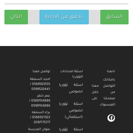
السابق
تحقق من الاجابة
التالي
تابعنا
اسئلة امتحانات
تواصل معنا
التؤوريا
امجد السمقة
بامكانك
0569563555 /
اسئلة تؤوريا
التواصل معنا
0599520441
خصوصي
من خلال
عمر خنفر
صفحتنا على
0569704886 /
اسئلة تؤوريا
الفيسبوك
0599704886
خصوصي
براء السمقه
(استكمالي)
0568921922 /
0597175777
عنوان المدرسة
اسئلة تؤوريا