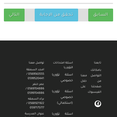
السابق
تحقق من الاجابة
التالي
تابعنا
اسئلة امتحانات
تواصل معنا
التؤوريا
امجد السمقة
بامكانك
0569563555 /
اسئلة تؤوريا
التواصل معنا
0599520441
خصوصي
من خلال
عمر خنفر
صفحتنا على
0569704886 /
اسئلة تؤوريا
الفيسبوك
0599704886
خصوصي
براء السمقه
(استكمالي)
0568921922 /
0597175777
عنوان المدرسة
اسئلة تؤوريا