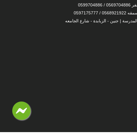
 0599704886
056 / 0597175777
لمدرسة | جنين - الزبابدة - شارع الجامعه