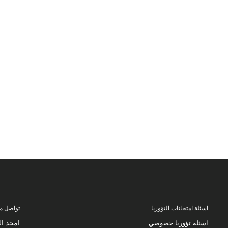
اسئلة امتحانات التؤوريا
تواصل مع
امجد السمقة 563555
اسئلة تؤوريا خصوصي