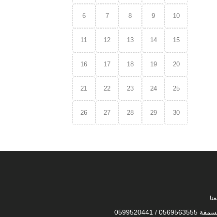
6
7
8
9
10
11
12
13
14
15
16
17
18
19
20
21
22
23
24
25
26
27
28
29
30
نا
0569 / 0599520441