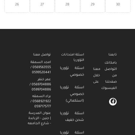
26
27
28
29
30
تابعنا
اسئلة امتحانات
تواصل معنا
التؤوريا
امجد السمقة
بامكانك
0569563555 /
اسئلة تؤوريا
التواصل معنا
0599520441
خصوصي
من خلال
عمر خنفر
صفحتنا على
0569704886 /
اسئلة تؤوريا
الفيسبوك
0599704886
خصوصي
براء السمقه
(استكمالي)
0568921922 /
0597175777
عنوان المدرسة
اسئلة تؤوريا
| جنين - الزبابدة
شحن خفيف
- شارع الجامعه
اسئلة تؤوريا